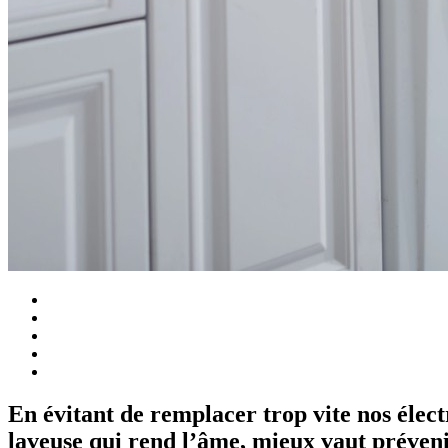
En évitant de remplacer trop vite nos élec
laveuse qui rend l’âme, mieux vaut préveni