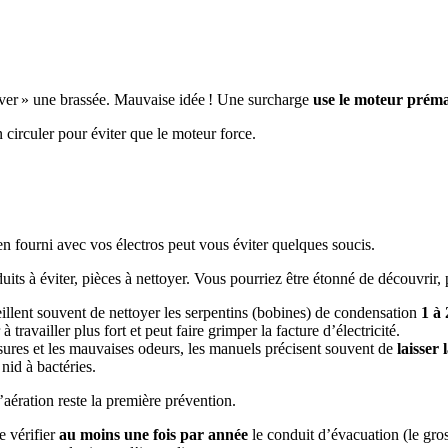
auver » une brassée. Mauvaise idée ! Une surcharge
use le moteur prém
en circuler pour éviter que le moteur force.
ien fourni avec vos électros peut vous éviter quelques soucis.
uits à éviter, pièces à nettoyer. Vous pourriez être étonné de découvrir,
illent souvent de nettoyer les serpentins (bobines) de condensation
1 à 
ravailler plus fort et peut faire grimper la facture d’électricité.
ssures et les mauvaises odeurs, les manuels précisent souvent de
laisser
nid à bactéries.
’aération reste la première prévention.
e vérifier
au moins une fois par année
le conduit d’évacuation (le gro